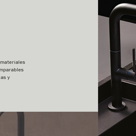
 materiales
omparables
ias y