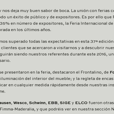
y nos deja muy buen sabor de boca. La unión con ferias 
odo un éxito de público y de expositores. Es por ello qu
35% en número de expositores, la Feria Internacional de
brada en los últimos años.
os superado todas las expectativas en esta 37ª edición
lientes que se acercaron a visitarnos y a descubrir nue
seguirán siendo nuestros referentes durante este 2016, u
ario.
e presentaron en la feria, destacaron el Frontalino, de
Fo
iluminación del interior del mueble; y la regleta de encas
car en cualquier medida rápidamente desde nuestras ins
ne.
ausen
,
Wesco
,
Schwinn
,
EBB
,
SIGE
y
ELCO
fueron otras
 Fimma-Maderalia, y que podréis ver en nuestra sección