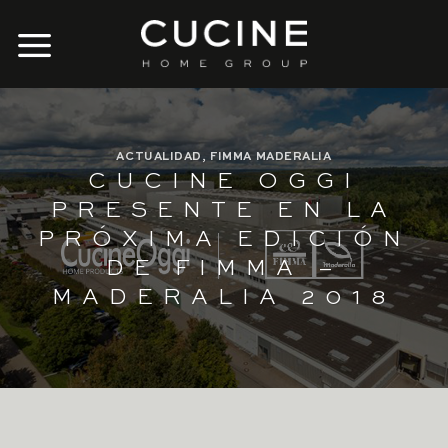
Skip
to
content
ACTUALIDAD
,
FIMMA MADERALIA
CUCINE OGGI
PRESENTE EN LA
PRÓXIMA EDICIÓN
DE FIMMA –
MADERALIA 2018