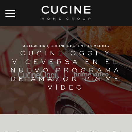
Skip
to
content
ACTUALIDAD
,
CUCINE OGGI EN LOS MEDIOS
CUCINE OGGI Y
VICEVERSA EN EL
NUEVO PROGRAMA
DE AMAZON PRIME
VÍDEO