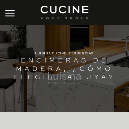
Skip
to
content
LUISINA CUCINE
,
TENDENCIAS
ENCIMERAS DE
MADERA, ¿CÓMO
ELEGIR LA TUYA?