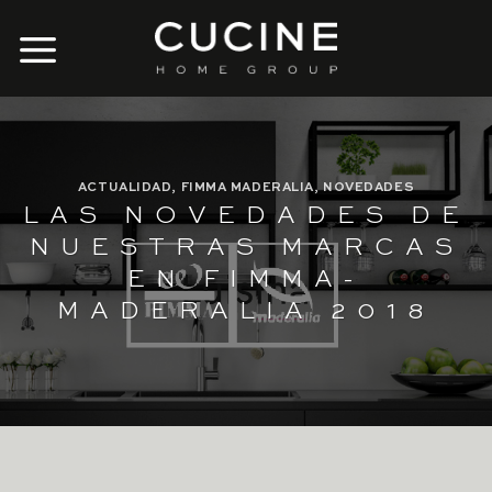
Skip
to
content
ACTUALIDAD
,
FIMMA MADERALIA
,
NOVEDADES
LAS NOVEDADES DE
NUESTRAS MARCAS
EN FIMMA-
MADERALIA 2018