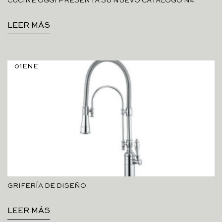
CUCINE OGGI PRESENTA SU NUEVO CATÁLOGO N4
LEER MÁS
01
ENE
GRIFERÍA DE DISEÑO
LEER MÁS