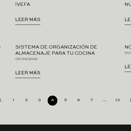
IVEFA
N
LEER MÁS
LE
O
SISTEMA DE ORGANIZACIÓN DE
N
ALMACENAJE PARA TU COCINA
01/
05/09/2022
LE
LEER MÁS
1
2
3
4
5
6
7
…
13